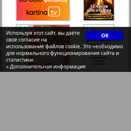
33
34
7плюс7я
35
36
Используя этот сайт, вы даёте
OK
Авангард
своё согласие на
использование файлов cookie. Это необходимо
для нормального функционирования сайта и
АйБолит
статистики.
» Дополнительная информация
Акцент
Анонс
Антенна
Аргументы и факты Европа