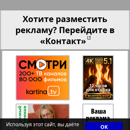
Партнер-NRW
Хотите разместить
Переселенческий вестник
рекламу? Перейдите в
«Контакт»
Рейнское время
Русский вояж
Телеграф NRW
3
4
Христианская газета
Архив необновляющихся на сайте изданий
Используя этот сайт, вы даёте
OK