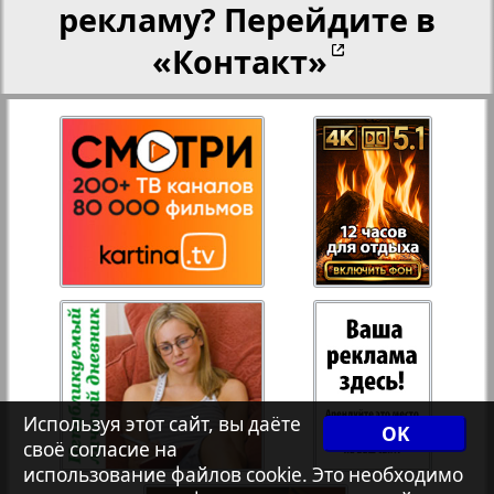
рекламу? Перейдите в
«Контакт»
Рейнское время
27
28
Русский вояж
29
30
Телеграф NRW
4
3
Христианская газета
31
32
Архив необновляющихся на сайте изданий
33
34
Используя этот сайт, вы даёте
7плюс7я
OK
своё согласие на
35
36
использование файлов cookie. Это необходимо