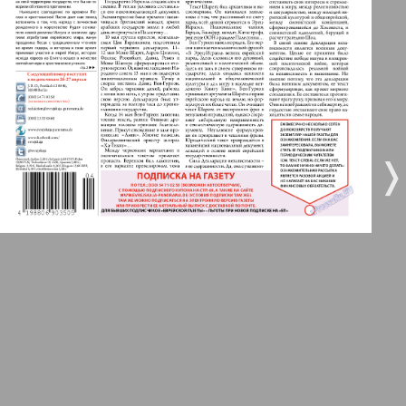
5
6
Город 511
МК-Германия планета мнений
7
8
❬
❭
МК-Германия
9
10
9
10
Мост
11
12
MIX-Markt Zeitung
Наше время
13
14
Новые Земляки