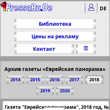
DE
Библиотека
Цены на рекламу
☰
Контакт
Архив газеты «Еврейская панорама»
2014
2015
2016
2017
2018
Поделитесь 1 стр. газеты "Evrejskaja
2019
2020
Panorama", № 4, 2018 г.
(Нажмите, чтобы скопировать ссылку)
✖
Газета "Еврейская панорама", 2018 год, №
Все номера газеты "Еврейская