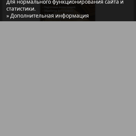
Авангард
для нормального функционирования сайта и
статистики.
» Дополнительная информация
37
38
АйБолит
1
2
Акцент
39
40
Анонс
Библиотека
Анонсы
41
42
Реклама в газетах и журналах
Антенна
Реклама на телевидении
43
44
Аргументы и факты Европа
Реклама в социальных сетях
Реклама в интернете
Подписка
Аугсбург-сити
45
46
Партнеры
Карта сайта
Контакт