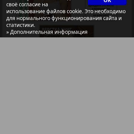
OK
своё согласие на
7плюс7я
использование файлов cookie. Это необходимо
для нормального функционирования сайта и
2
1
статистики.
Авангард
» Дополнительная информация
АйБолит
Акцент
Анонс
Библиотека
Анонсы
Реклама в газетах и журналах
Антенна
Реклама на телевидении
Аргументы и факты Европа
Реклама в социальных сетях