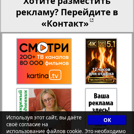
Хотите разместить
рекламу? Перейдите в
Переселенческий вестник
«Контакт»
Рейнское время
Русский вояж
Телеграф NRW
3
4
Христианская газета
Архив необновляющихся на сайте изданий
Используя этот сайт, вы даёте
OK
своё согласие на
7плюс7я
использование файлов cookie. Это необходимо