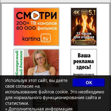
27
28
Рейнское время
Русский вояж
29
30
Телеграф NRW
31
32
Христианская газета
33
34
Архив необновляющихся на сайте изданий
Используя этот сайт, вы даёте
OK
7плюс7я
35
36
своё согласие на
использование файлов cookie. Это необходимо
для нормального функционирования сайта и
Авангард
статистики.
37
38
» Дополнительная информация