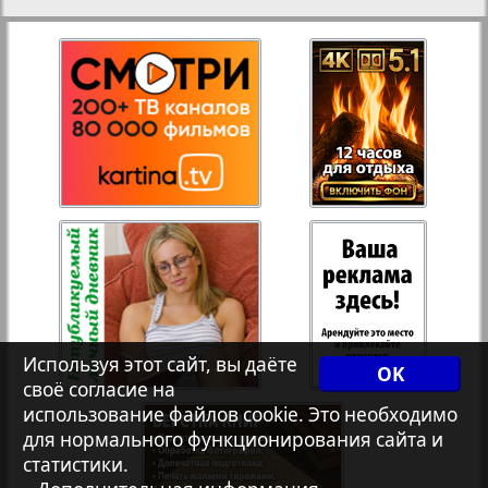
Рейнское время
27
28
Русский вояж
29
30
Телеграф NRW
Христианская газета
31
32
Архив необновляющихся на сайте изданий
33
34
Используя этот сайт, вы даёте
OK
7плюс7я
своё согласие на
35
36
использование файлов cookie. Это необходимо
для нормального функционирования сайта и
Авангард
статистики.