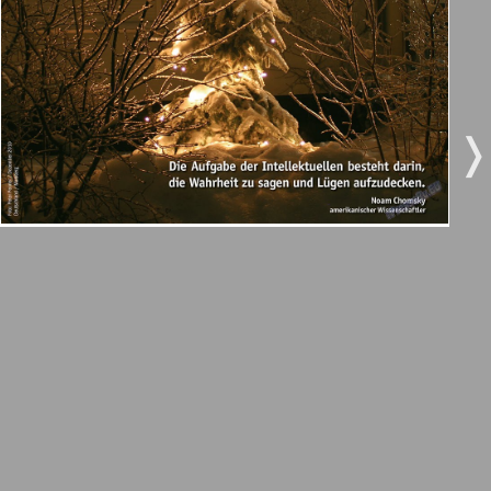
5
6
Город 511
МК-Германия планета мнений
7
8
❬
❭
МК-Германия
9
10
Мост
11
12
MIX-Markt Zeitung
Наше время
13
14
Новые Земляки
15
16