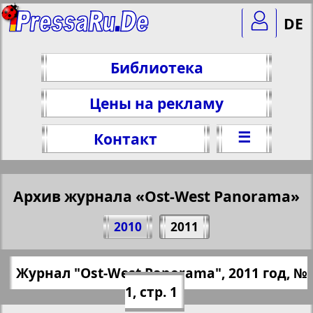
DE
Библиотека
Цены на рекламу
☰
Контакт
Архив журнала «Ost-West Panorama»
Поделитесь 1 стр. журнала "Ost-West
2010
2011
Panorama", № 1, 2011 г.
(Нажмите, чтобы скопировать ссылку)
✖
Журнал "Ost-West Panorama", 2011 год, №
Все номера журнала "Ost-West
https://pressaru.eu/?pub=ost-west-panora
1, стр. 1
Panorama" за 2011 год. Выберите
ma&god=2011&nomer=1&str=1