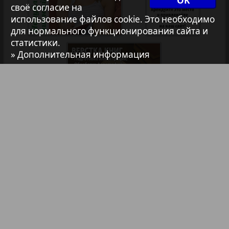
OK
своё согласие на
7плюс7я
использование файлов cookie. Это необходимо
для нормального функционирования сайта и
1
2
статистики.
Авангард
» Дополнительная информация
АйБолит
Акцент
Анонс
Библиотека
Анонсы
Реклама в газетах и журналах
Антенна
Реклама на телевидении
Аргументы и факты Европа
Реклама в социальных сетях