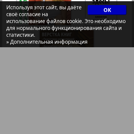
Используя этот сайт, вы даёте
7плюс7я
OK
своё согласие на
использование файлов cookie. Это необходимо
для нормального функционирования сайта и
Авангард
статистики.
» Дополнительная информация
АйБолит
Акцент
1
2
Анонс
Библиотека
Анонсы
Антенна
Реклама в газетах и журналах
Реклама на телевидении
Аргументы и факты Европа
Реклама в социальных сетях