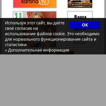
7плюс7я
Авангард
Используя этот сайт, вы даёте
OK
своё согласие на
использование файлов cookie. Это необходимо
АйБолит
для нормального функционирования сайта и
статистики.
» Дополнительная информация
41
42
Акцент
Анонс
Антенна
Аргументы и факты Европа
Библиотека
Анонсы