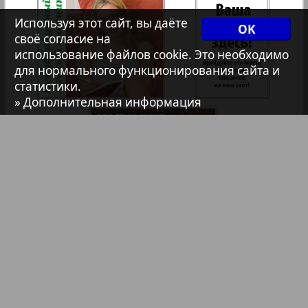
7плюс7я
Используя этот сайт, вы даёте
OK
своё согласие на
использование файлов cookie. Это необходимо
Авангард
для нормального функционирования сайта и
статистики.
1
2
» Дополнительная информация
АйБолит
Акцент
Анонс
Антенна
Библиотека
Анонсы
Реклама в газетах и журналах
Аргументы и факты Европа