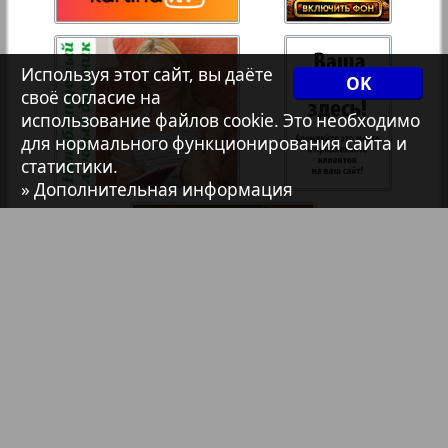
7плюс7я
35
36
Используя этот сайт, вы даёте
OK
1
2
Авангард
своё согласие на
37
38
использование файлов cookie. Это необходимо
для нормального функционирования сайта и
АйБолит
статистики.
» Дополнительная информация
39
40
Акцент
41
42
Анонс
Антенна
43
44
Аргументы и факты Европа
Библиотека
Анонсы