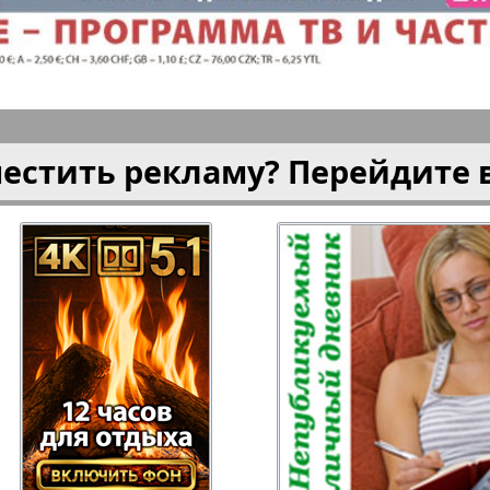
газета
Рецепты здоровья
Heimat
ысль
Русский Баден-
Рыбалка
Вюртемберг
местить рекламу? Перейдите 
Семейная газета
Слово и
Торговый Центр
Точка D
аварии
У нас в Гамбурге
Флирт
кспресс газета
Эрудит-Экстра