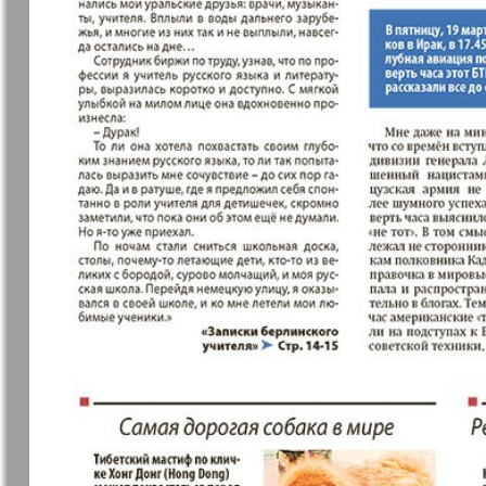
Еврейская газета
Еврейская
панорама
Закон и люди
Зарубежн
записки
Изюм
iDEAL
Клан
КП в Евро
Kulinar TV
Kurorte ak