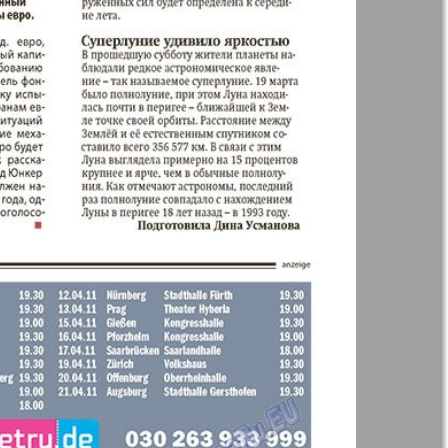
 Frankfurt
Наш мир
n
Wолна
Норд
й-Купи-
Партнер-север
men
Районка-Nord-Ost-
Bremen-NRW
Редакция Берлин