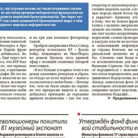
кулина
Европа экспресс
Жасми
ые
Здоровье
Идеаль
Карьера
Катюш
пе
Крот в Германии
Кругоз
tuell
LDK по-русски
Life in