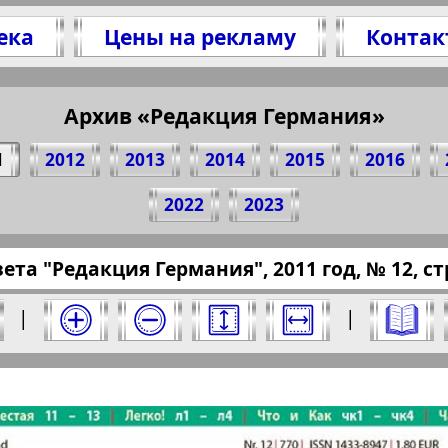
ека
Цены на рекламу
Контак
Архив «Редакция Германия»
сь 1 стр. газеты "Redakzija Germanija", № 12,
(Нажмите, чтобы скопировать ссылку)
1
2012
2013
2014
2015
2016
2022
2023
ssaru.eu/?pub=russkaya-germania&god=2011&no
зета "Редакция Германия", 2011 год, № 12, стр
2011 год. Выберите номер и нажмите на нег
|
|
Германия". Номер: 12, 2011 год. Выберите 