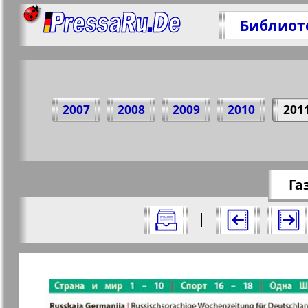
Библиот
Поделите
2007
2008
2009
2010
201
https://pre
Га
Все номера "Редакция Германия" за 
|
Актуальные газеты и журналы
Страницы газеты "Редакция 