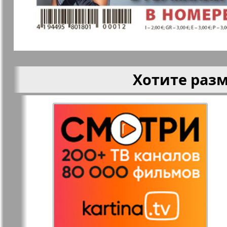
Редакция
Рейнская 
Германия
Русская Газета
Русская М
Хотите раз
Светлана в
Свой дом
Германии
Товары и услуги
Толстяк
TVrus
У нас в Б
Экономика и
Э