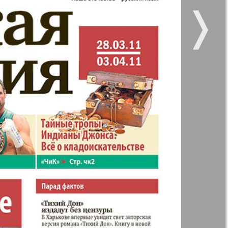
❭
 все
Город 511
5
6
11
12
kt Zeitung
Наше время
47
51
17
18
и здоровье
Panorama-mir
ое время
Русский вояж
23
24
29
30
анская
21
25