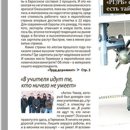
31
Архив необновляющихся на сайте изданий
37
7плюс7я
Авангард
Антенна
Аргументы
43
факты Ев
49
Бизнес парк
Будь здор
Вечерняя газета
Вечное
55
сокровищ
Германия плюс
Диалог