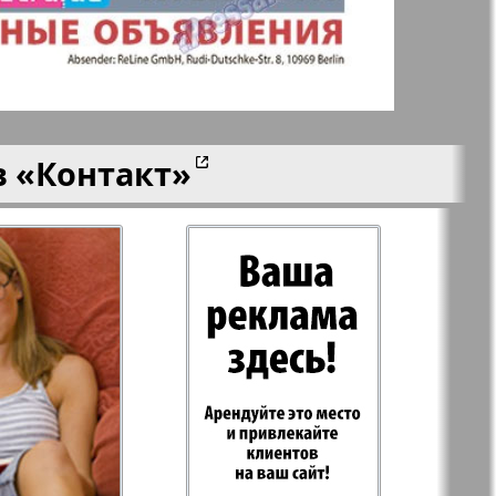
-Родина
Рубеж
 Plus
RusHaus
в
«Контакт»
 дело
Svet/Lana
E
TV-бульвар
Хоттабыч
Эрудит-MIX