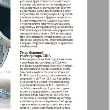
35
36
41
42
Анонс
Augsburg
Бизнес
47
48
53
54
Вестник-info
ный
Wadim
59
60
64
ний
Домашний