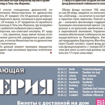
а и
Мюнхен-сити
My City
am Mai
бюро
Нескучная газета
Новая 
м и тут
Ost-West
Отдыха
Panorama
продай
ец
Подруга
PRO Wo
Europe
ord-Ost-
Районка-West
Регион