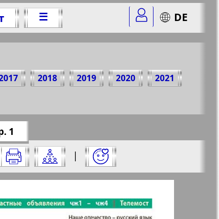
☰
DE
т
 2011 г.
2017
2018
2019
2020
2021
mer=12&str=1
✖
. 1
о:
|
✖
✖
✖
страницу и нажмите на нее: