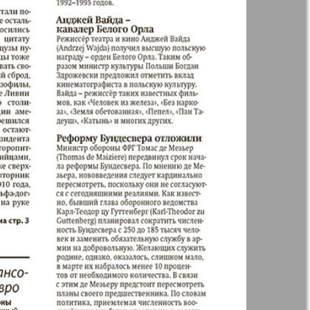
р
ресторан
н
Жизнь женщины
ная фирма
Известия BW
а
Кенгуру
ор
Кругозор плюс!
 Франкфурт
М-City