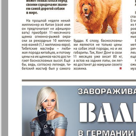
Мила
Мир отдых
здоровья
Наша марка
Наше Тур
Объектив EU
Остров та
Парус
Переселен
Районка-Süd-West
Районка-N
Bremen