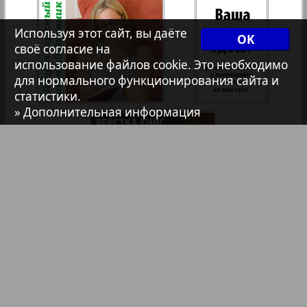
7плюс7я
35
36
Используя этот сайт, вы даёте
OK
своё согласие на
66
67
использование файлов cookie. Это необходимо
Авангард
37
38
для нормального функционирования сайта и
статистики.
АйБолит
» Дополнительная информация
39
40
Акцент
41
42
Анонс
Антенна
43
44
Библиотека
Анонсы
Аргументы и факты Европа
Реклама в газетах и журналах