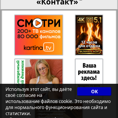
«Контакт»
27
28
Рейнское время
3
4
Русский вояж
29
30
Телеграф NRW
31
32
Христианская газета
33
34
Архив необновляющихся на сайте изданий
Используя этот сайт, вы даёте
OK
своё согласие на
использование файлов cookie. Это необходимо
7плюс7я
35
36
для нормального функционирования сайта и
1
2
статистики.