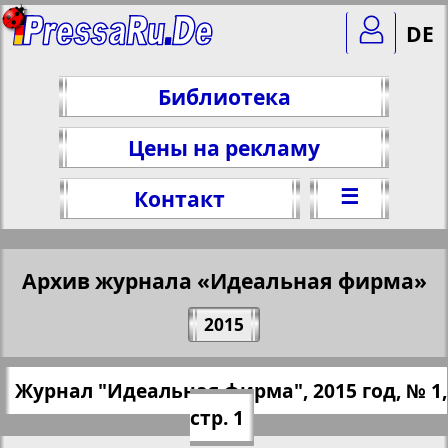
DE
Библиотека
Цены на рекламу
☰
Контакт
Архив журнала «Идеальная фирма»
Поделитесь 1 стр. журнала "Idealnaja
2015
Firma", № 1, 2015 г.
(Нажмите, чтобы скопировать ссылку)
✖
Журнал "Идеальная фирма", 2015 год, № 1,
Все номера журнала "Идеальная
https://pressaru.eu/?pub=idealnaja-firma&
стр. 1
фирма" за 2015 год. Выберите номер
god=2015&nomer=1&str=1