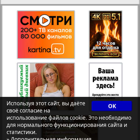
27
28
Рейнское время
Русский вояж
29
30
Телеграф NRW
31
32
Христианская газета
33
34
Архив необновляющихся на сайте изданий
Используя этот сайт, вы даёте
OK
7плюс7я
35
36
своё согласие на
использование файлов cookie. Это необходимо
для нормального функционирования сайта и
Авангард
статистики.
37
38
» Дополнительная информация