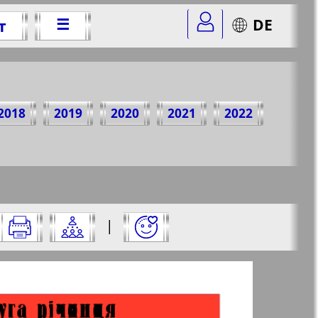
☰
DE
т
г.
2018
2019
2020
2021
2022
2&str=1
✖
|
✖
✖
✖
цу и нажмите на нее: