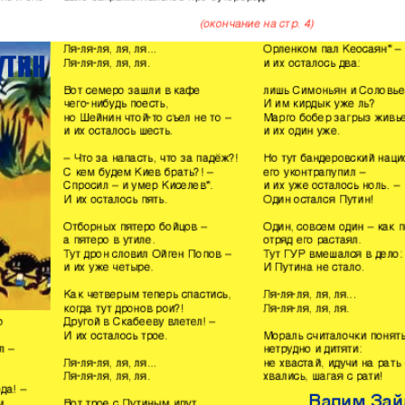
кулина
Европа экспресс
Жасми
ые
Здоровье
Идеаль
Карьера
Катюш
пе
Крот в Германии
Кругоз
tuell
LDK по-русски
Life in