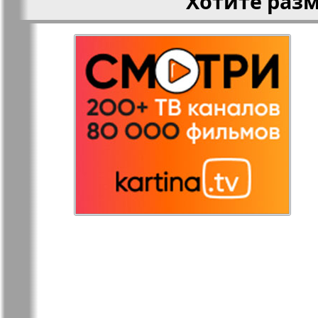
Хотите раз
Редакция
Рейнская 
Германия
Русская Газета
Русская М
Светлана в
Свой дом
Германии
Товары и услуги
Толстяк
TVrus
У нас в Б
Экономика и
Э