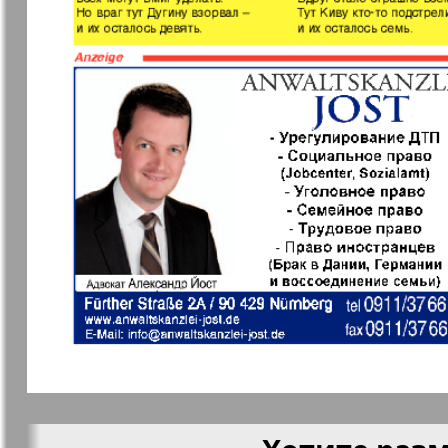
Мила
Мир отдых
здоровья
Наша марка
Наше Тур
Объектив EU
Остров та
Парус
Переселен
Районка-Süd-West
Районка-N
Bremen