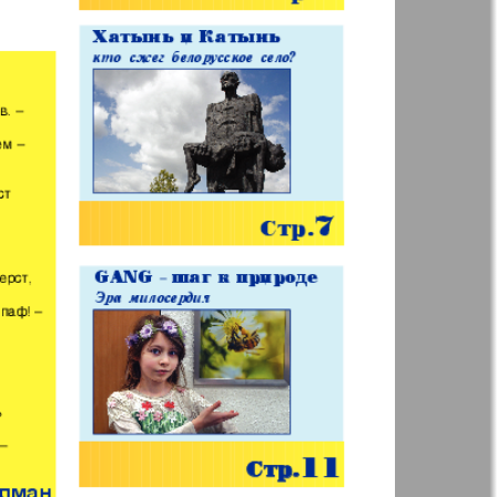
р
ресторан
н
Жизнь женщины
ная фирма
Известия BW
а
Кенгуру
ор
Кругозор плюс!
 Франкфурт
М-City