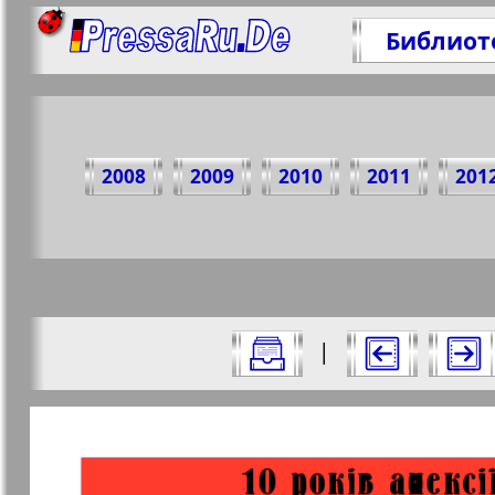
Библиот
По
2008
2009
2010
2011
201
https:
Все номера газеты "Рубеж" за 2024 г
|
Актуальные газеты и журналы
Страницы газеты "Руб