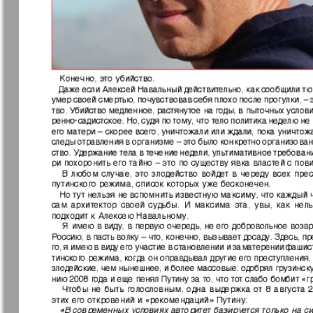
Архив необновляющихся на сайте изданий
7плюс7я
Авангард
Антенна
Аргументы
факты Ев
Бизнес парк
Будь здор
Вечерняя газета
Вечное
сокровищ
Германия плюс
Диалог