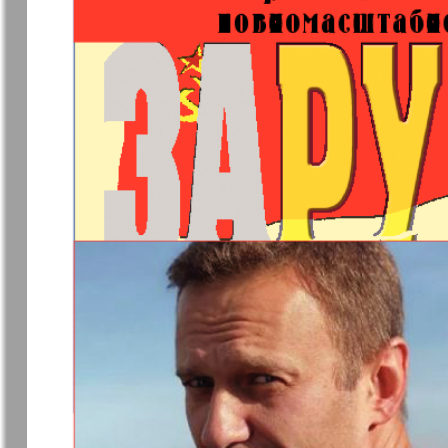
❬
Апельсин
Баден-
1
Вюртембе
2
7
МК-Германия
МК-Герма
планета мнений
Новые Земляки
nord.Aktue
Партнер
Партнер-
Телеграф