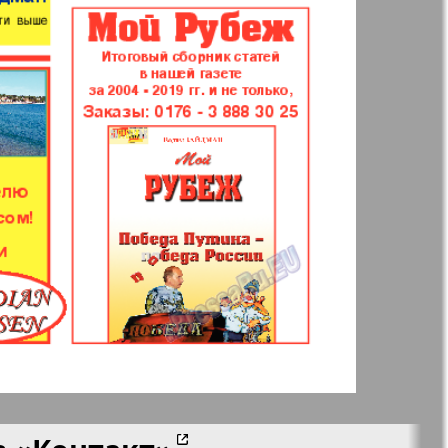
 Frankfurt
Наш мир
n
Wолна
Норд
й-Купи-
Партнер-север
men
Районка-Nord-Ost-
Bremen-NRW
Редакция Берлин