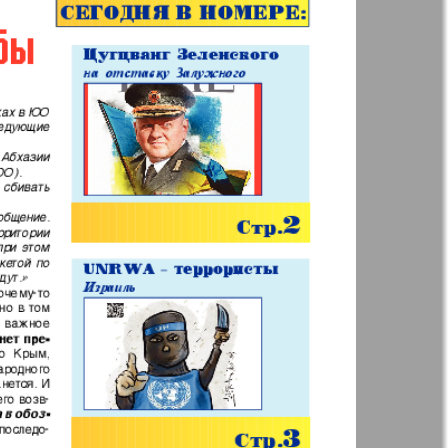
Анонс
Augsburg
Бизнес
Вестник-info
ный
Wadim
ний
Домашний