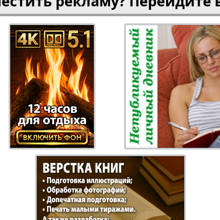
местить рекламу? Перейдите 
газета
Рецепты здоровья
Heimat
ысль
Русский Баден-
Рыбалка
Вюртемберг
Семейная газета
Слово и
Торговый Центр
Точка D
аварии
У нас в Гамбурге
Флирт
кспресс газета
Эрудит-Экстра