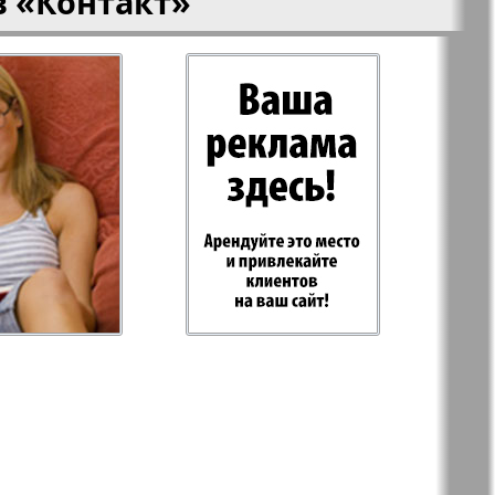
в
«Контакт»
-Родина
Рубеж
 Plus
RusHaus
 дело
Svet/Lana
E
TV-бульвар
Хоттабыч
Эрудит-MIX