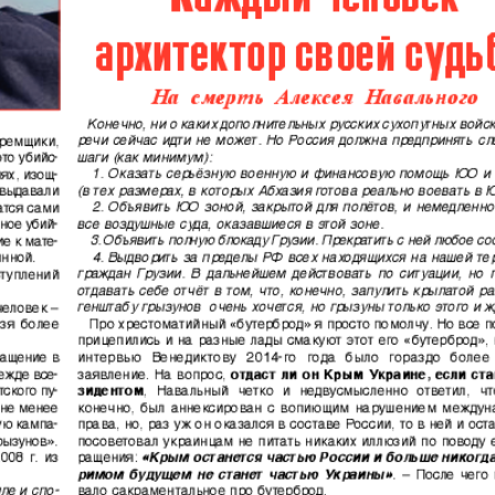
АйБолит
Акцент
 и
Аугсбург-сити
Афиша 
ропа
ов
Ваша газета
Вести
Восточная
Восточ
е
Германия
курьер
Дом и семья
Домаш