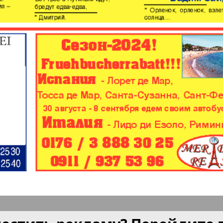
а и
Мюнхен-сити
My City
am Mai
бюро
Нескучная газета
Новая 
м и тут
Ost-West
Отдыха
Panorama
продай
ец
Подруга
PRO Wo
Europe
ord-Ost-
Районка-West
Регион