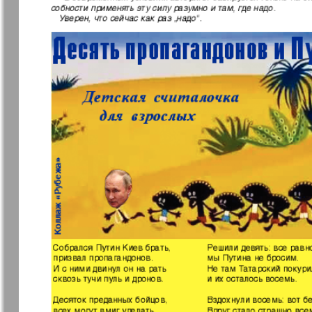
Еврейская газета
Еврейская
панорама
Закон и люди
Зарубежн
записки
Изюм
iDEAL
Клан
КП в Евро
Kulinar TV
Kurorte ak