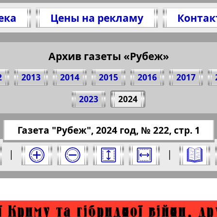
ека
Цены на рекламу
Контак
Архив газеты «Рубеж»
делитесь 1 стр. газеты "Rubezh", № 222, 2024 
(Нажмите, чтобы скопировать ссылку)
2
2013
2014
2015
2016
2017
2023
2024
//pressaru.eu/?pub=rubezh&god=2024&nomer=22
Газета "Рубеж", 2024 год, № 222, стр. 1
од. Выберите номер и нажмите на него:
|
|
еж". Номер: 222, 2024 год. Выберите страни