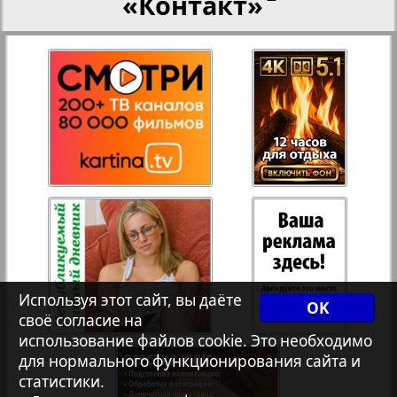
«Контакт»
27
28
Рейнское время
Русский вояж
29
30
Телеграф NRW
2
6
31
32
Христианская газета
33
34
Архив необновляющихся на сайте изданий
Используя этот сайт, вы даёте
OK
своё согласие на
использование файлов cookie. Это необходимо
7плюс7я
35
36
для нормального функционирования сайта и
статистики.