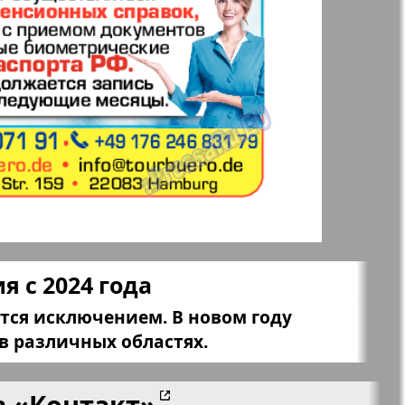
 Frankfurt
Наш мир
n
Wолна
Норд
й-Купи-
Партнер-север
men
Районка-Nord-Ost-
 с 2024 года
Bremen-NRW
ется исключением. В новом году
Редакция Берлин
 различных областях.
в
«Контакт»