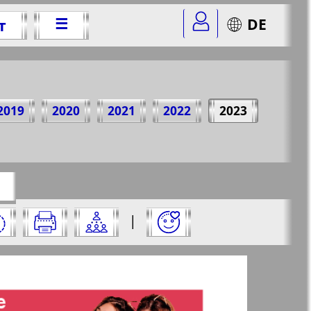
☰
DE
т
23 г.
2019
2020
2021
2022
2023
=207&str=1
✖
:
|
✖
✖
✖
раницу и нажмите на нее: