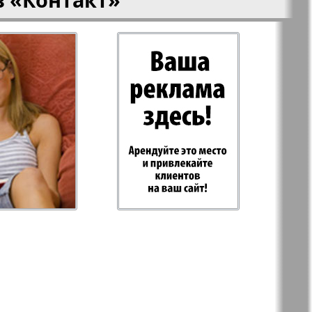
-Родина
Рубеж
 Plus
RusHaus
 дело
Svet/Lana
E
TV-бульвар
Хоттабыч
Эрудит-MIX