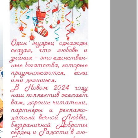
Анонс
Augsburg
Бизнес
Вестник-info
ный
Wadim
ний
Домашний