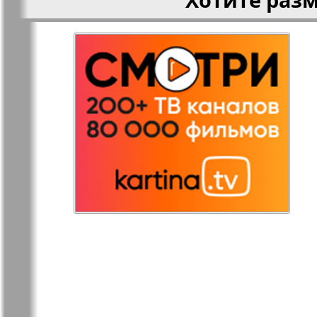
Редакция
Рейнская 
Германия
Русская Газета
Русская М
Светлана в
Свой дом
Германии
Товары и услуги
Толстяк
TVrus
У нас в Б
Экономика и
Э