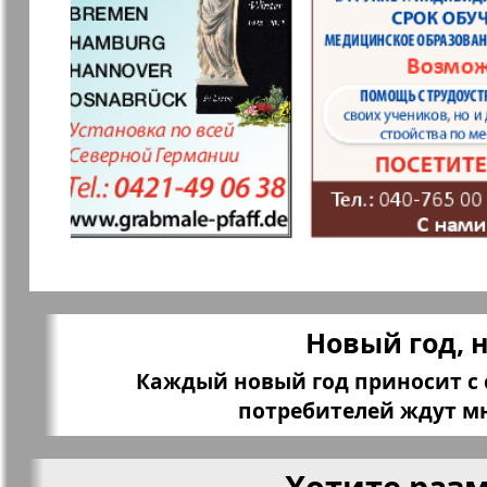
Мила
Мир отдых
здоровья
Наша марка
Наше Тур
Объектив EU
Остров та
Парус
Переселен
Новый год, 
Каждый новый год приносит с с
Районка-Süd-West
Районка-N
потребителей ждут м
Bremen
Хотите раз