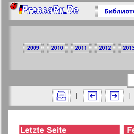
Библиот
Подел
2009
2010
2011
2012
201
https://
Все номера газеты "nord.Aktuell" за
|
|
Актуальные газеты и журналы
Страницы газеты "nord.A