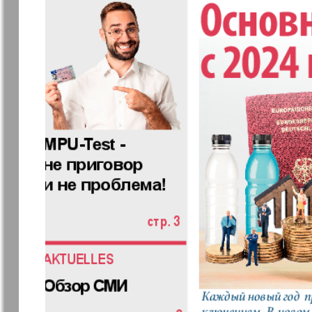
Архив необновляющихся на сайте изданий
7плюс7я
Авангард
Антенна
Аргументы
факты Ев
Бизнес парк
Будь здор
Вечерняя газета
Вечное
сокровищ
Германия плюс
Диалог