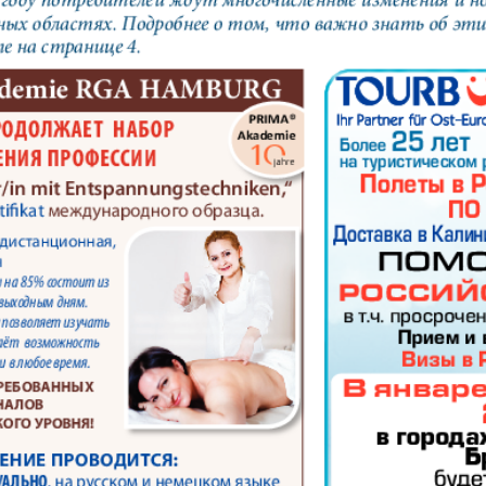
кулина
Европа экспресс
Жасми
ые
Здоровье
Идеаль
Карьера
Катюш
пе
Крот в Германии
Кругоз
tuell
LDK по-русски
Life in