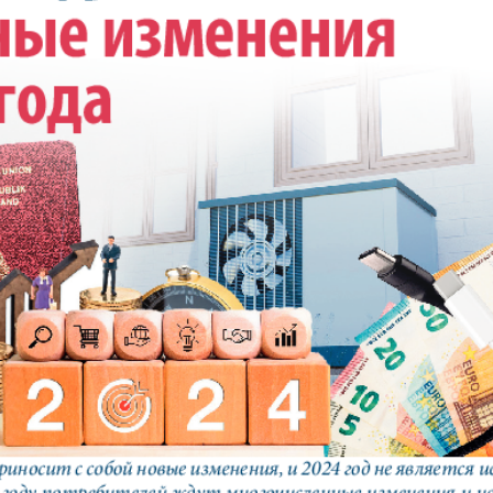
АйБолит
Акцент
 и
Аугсбург-сити
Афиша 
ропа
ов
Ваша газета
Вести
Восточная
Восточ
е
Германия
курьер
Дом и семья
Домаш