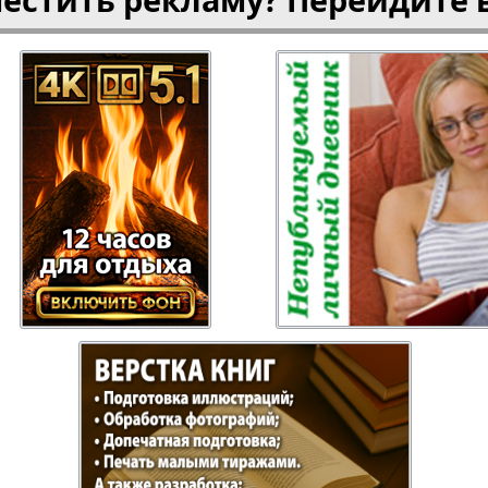
газета
Рецепты здоровья
Heimat
ысль
Русский Баден-
Рыбалка
Вюртемберг
Семейная газета
Слово и
Торговый Центр
Точка D
аварии
У нас в Гамбурге
Флирт
кспресс газета
Эрудит-Экстра