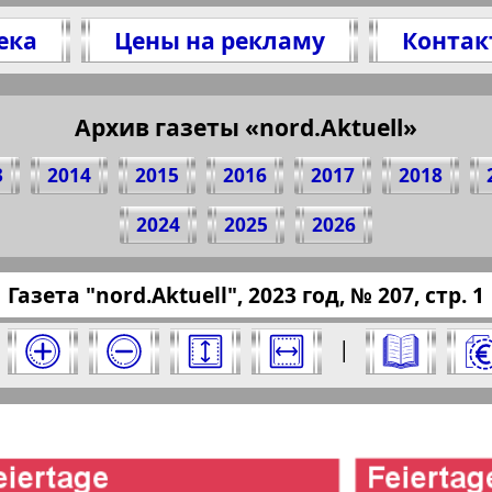
ека
Цены на рекламу
Контак
Архив газеты «nord.Aktuell»
итесь 1 стр. газеты "nord.Aktuell", № 207, 20
(Нажмите, чтобы скопировать ссылку)
3
2014
2015
2016
2017
2018
2024
2025
2026
pressaru.eu/?pub=nord-aktuell&god=2023&nomer
Газета "nord.Aktuell", 2023 год, № 207, стр. 1
 2023 год. Выберите номер и нажмите на него
|
ktuell". Номер: 207, 2023 год. Выберите ст