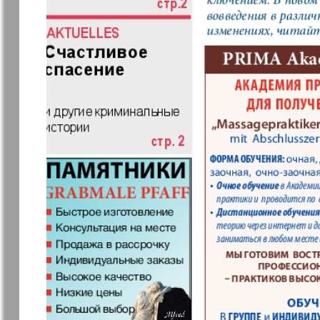
Еврейская газета
Еврейская
панорама
Закон и люди
Зарубежн
записки
Изюм
iDEAL
Клан
КП в Евро
Kulinar TV
Kurorte ak