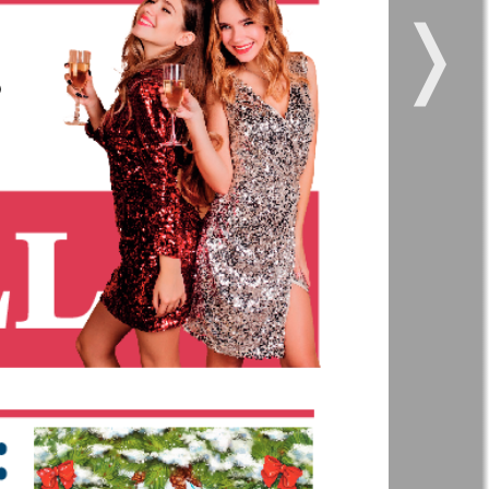
❭
 все
Город 511
5
6
207
206
11
12
kt Zeitung
Наше время
и здоровье
Panorama-mir
ое время
Русский вояж
анская
200
201