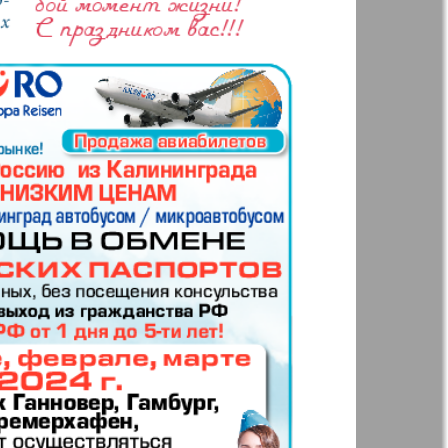
р
ресторан
н
Жизнь женщины
ная фирма
Известия BW
а
Кенгуру
ор
Кругозор плюс!
 Франкфурт
М-City