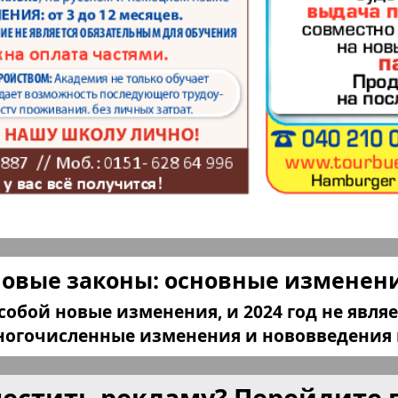
а и
Мюнхен-сити
My City
am Mai
бюро
Нескучная газета
Новая 
м и тут
Ost-West
Отдыха
Panorama
продай
ец
Подруга
PRO Wo
новые законы: основные изменения
Europe
обой новые изменения, и 2024 год не явля
ord-Ost-
Районка-West
Регион
ногочисленные изменения и нововведения в
местить рекламу? Перейдите 