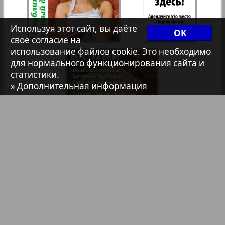
Авангард
Используя этот сайт, вы даёте
OK
37
38
своё согласие на
использование файлов cookie. Это необходимо
АйБолит
для нормального функционирования сайта и
статистики.
39
40
» Дополнительная информация
Акцент
41
42
Анонс
Антенна
Библиотека
Анонсы
5
9
43
44
Реклама в газетах и журналах
Аргументы и факты Европа
Реклама на телевидении
45
46
Аугсбург-сити
Реклама в социальных сетях