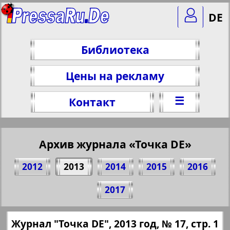
DE
Библиотека
Цены на рекламу
☰
Контакт
Архив журнала «Точка DE»
2012
2013
2014
2015
2016
Поделитесь 1 стр. журнала "Punkt DE",
2017
№ 17, 2013 г.
(Нажмите, чтобы скопировать ссылку)
✖
Журнал "Точка DE", 2013 год, № 17, стр. 1
Все номера журнала "Точка DE" за