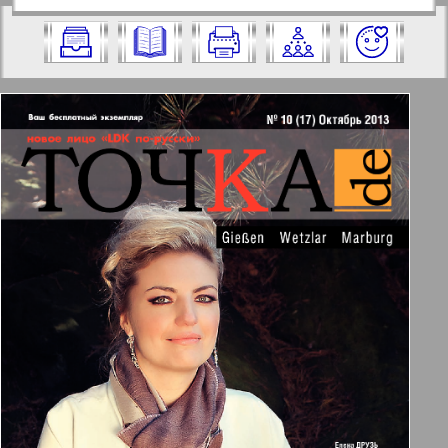
https://pressaru.eu/?pub=tochkade&god=2
2013 год. Выберите номер и нажмите
013&nomer=17&str=1
на него:
✖
✖
✖
Страницы журнала "Точка DE".
Актуальные газеты и журналы
Номер: 17, 2013 год. Выберите
страницу и нажмите на нее:
Апельсин
1
2
Баден-Вюртемберг
18
19
Берлинский телеграф
3
4
Все pro все