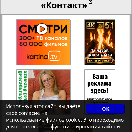
«Контакт»
Рейнское время
Русский вояж
10
11
Телеграф NRW
Христианская газета
Архив необновляющихся на сайте изданий
Используя этот сайт, вы даёте
OK
своё согласие на
7плюс7я
использование файлов cookie. Это необходимо
для нормального функционирования сайта и