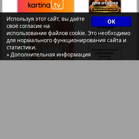
7плюс7я
Используя этот сайт, вы даёте
OK
1
своё согласие на
2
использование файлов cookie. Это необходимо
Авангард
для нормального функционирования сайта и
статистики.
» Дополнительная информация
АйБолит
Акцент
Анонс
Антенна
Библиотека
Анонсы
Аргументы и факты Европа