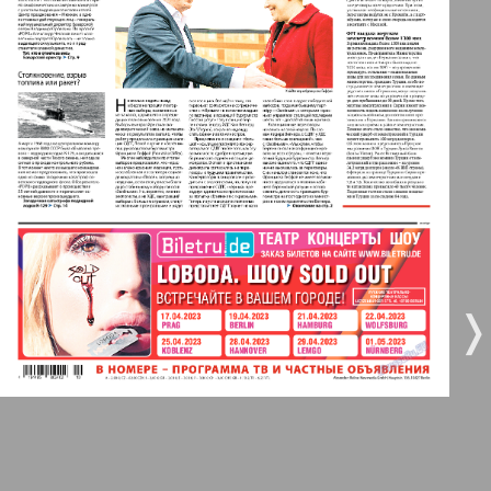
Берлинский телеграф
3
4
Все pro все
5
6
Город 511
МК-Германия планета мнений
7
8
МК-Германия
32
36
❬
❭
9
10
Мост
11
12
MIX-Markt Zeitung