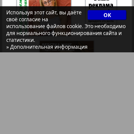
7плюс7я
Используя этот сайт, вы даёте
OK
35
36
своё согласие на
использование файлов cookie. Это необходимо
Авангард
для нормального функционирования сайта и
статистики.
37
38
» Дополнительная информация
АйБолит
1
Акцент
39
40
Анонс
41
42
Антенна
Библиотека
Анонсы
Реклама в газетах и журналах
43
44
Аргументы и факты Европа
Реклама на телевидении