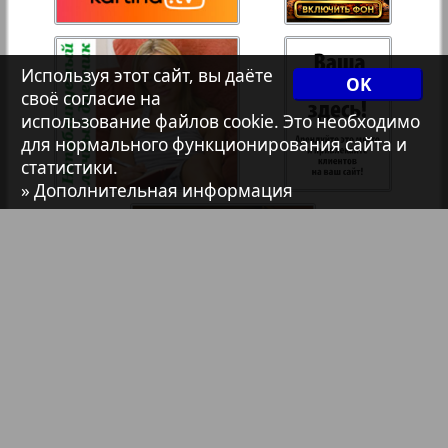
7плюс7я
35
36
Используя этот сайт, вы даёте
OK
102
103
Авангард
своё согласие на
37
38
использование файлов cookie. Это необходимо
для нормального функционирования сайта и
АйБолит
статистики.
» Дополнительная информация
39
40
Акцент
41
42
Анонс
Антенна
43
44
Аргументы и факты Европа
Библиотека
Анонсы