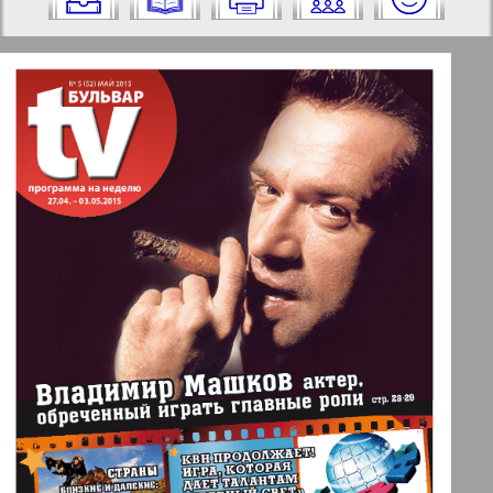
на него:
✖
✖
✖
Страницы газеты "TV-бульвар".
Актуальные газеты и журналы
Номер: 5, 2015 год. Выберите
страницу и нажмите на нее:
Апельсин
1
2
Баден-Вюртемберг
5
6
Берлинский телеграф
3
4
Все pro все
5
6