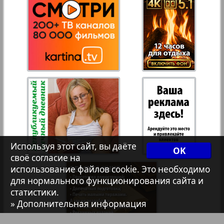
27
28
Рейнское время
Русский вояж
29
30
Телеграф NRW
31
32
Христианская газета
33
34
Архив необновляющихся на сайте изданий
Используя этот сайт, вы даёте
OK
своё согласие на
использование файлов cookie. Это необходимо
7плюс7я
35
36
для нормального функционирования сайта и
статистики.
» Дополнительная информация
Авангард
37
38