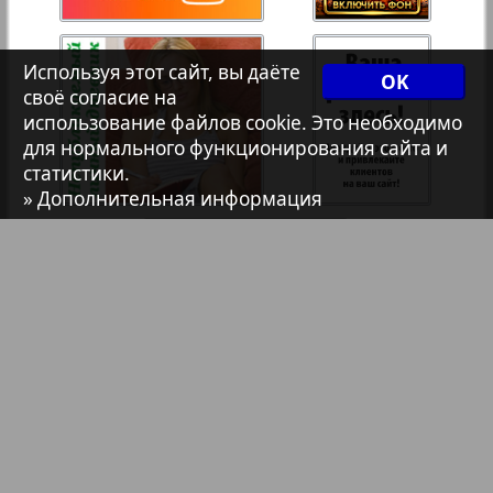
7плюс7я
35
36
Используя этот сайт, вы даёте
OK
своё согласие на
Авангард
использование файлов cookie. Это необходимо
37
38
для нормального функционирования сайта и
8
3
статистики.
АйБолит
» Дополнительная информация
39
40
Акцент
41
42
Анонс
Антенна
43
44
Аргументы и факты Европа
Библиотека
Анонсы